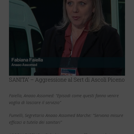
SANITA’ – Aggressione al Sert di Ascoli Piceno
Faiella, Anaao Assomed: “Episodi come questi fanno venire
voglia di lasciare il servizio”
Fumelli, Segretario Anaao Assomed Marche: “Servono misure
efficaci a tutela dei sanitari”