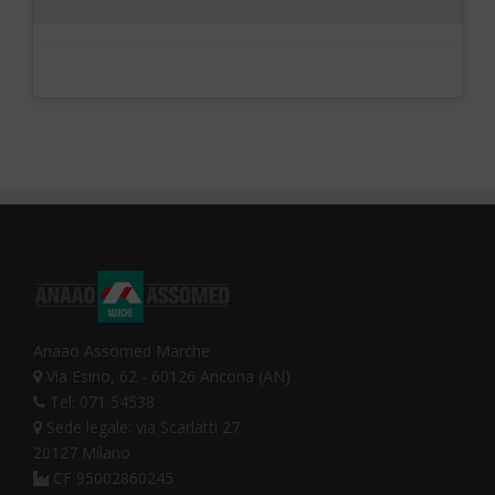
Anaao Assomed Marche
Via Esino, 62 - 60126 Ancona (AN)
Tel: 071 54538
Sede legale: via Scarlatti 27
20127 Milano
CF 95002860245