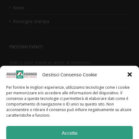
News
Rassegna stampa
PROSSIMI EVENTI
Non ci sono eventi in arrivo al momento.
Gestisci Consenso Cookie
Per fornire le migliori esperienze, utilizziamo tecnologie come i cookie
Privacy policy
per memorizzare e/o accedere alle informazioni del dispositivo. Il
consenso a queste tecnologie ci permetterà di elaborare dati come il
Cookie Policy (UE)
comportamento di navigazione o ID unici su questo sito. Non
acconsentire o ritirare il consenso può influire negativamente su alcune
caratteristiche e funzioni.
Accetta