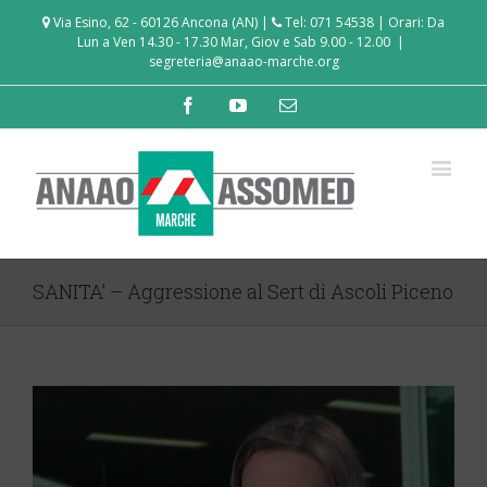
Via Esino, 62 - 60126 Ancona (AN) |
Tel: 071 54538 | Orari: Da
Lun a Ven 14.30 - 17.30 Mar, Giov e Sab 9.00 - 12.00
|
segreteria@anaao-marche.org
Facebook
Youtube
Email
SANITA’ – Aggressione al Sert di Ascoli Piceno
View
Larger
Image