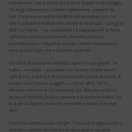
verbalmente, ma è chiaro che poteva andare molto peggio.
“Le leggi sulla privacy tutelano rigidamente i pazienti del
Sert che possono anche avvalersi dell’anonimato per cui
non è possibile installare telecamere di sicurezza – spiega la
dott.ssa Faiella – ma ovviamente c’è paura perché le forze
dell’ordine da noi prontamente chiamate possono
procedere solo in flagranza di reato mentre chiaramente
sono arrivati dopo che li abbiamo chiamati”.
Ciò che è accaduto ieri potrebbe ripetersi ogni giorno. “Si
tratta – conclude – di pazienti che devono recarsi da noi
ogni giorno e quindi è forte la paura che possa accadere di
nuovo con lo stesso soggetto o con un altro. Ciò fa
riflettere ciascuno di noi sul lavoro che abbiamo scelto e
incrina le certezze circa la passione e la professionalità con
la quale svolgiamo il servizio se mette a rischio le nostre
vite”.
Pronta la solidarietà dei colleghi. “L’ennesima aggressione a
operatori sanitari che fanno il proprio lavoro non può