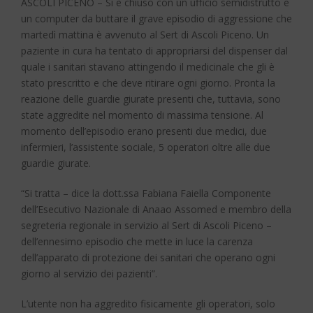
ASCOLI PICENO – Si è chiuso con un ufficio semidistrutto e
un computer da buttare il grave episodio di aggressione che
martedì mattina è avvenuto al Sert di Ascoli Piceno. Un
paziente in cura ha tentato di appropriarsi del dispenser dal
quale i sanitari stavano attingendo il medicinale che gli è
stato prescritto e che deve ritirare ogni giorno. Pronta la
reazione delle guardie giurate presenti che, tuttavia, sono
state aggredite nel momento di massima tensione. Al
momento dell’episodio erano presenti due medici, due
infermieri, l’assistente sociale, 5 operatori oltre alle due
guardie giurate.
“Si tratta – dice la dott.ssa Fabiana Faiella Componente
dell’Esecutivo Nazionale di Anaao Assomed e membro della
segreteria regionale in servizio al Sert di Ascoli Piceno –
dell’ennesimo episodio che mette in luce la carenza
dell’apparato di protezione dei sanitari che operano ogni
giorno al servizio dei pazienti”.
L’utente non ha aggredito fisicamente gli operatori, solo