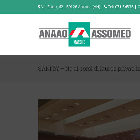
Via Esino, 62 - 60126 Ancona (AN) |
Tel: 071 54538 | O
SANITA’ – No ai corsi di laurea privati 
View
Larger
Image