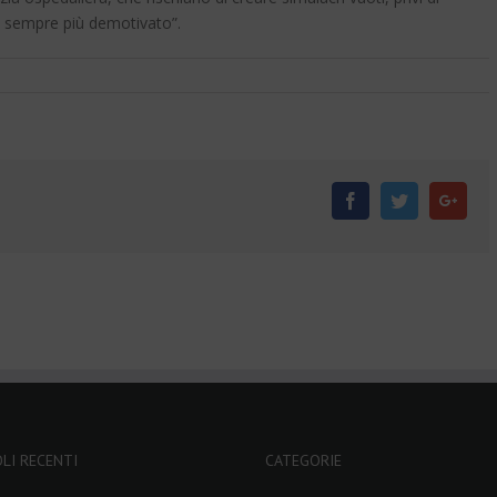
io sempre più demotivato”.
Facebook
Twitter
Goog
LI RECENTI
CATEGORIE