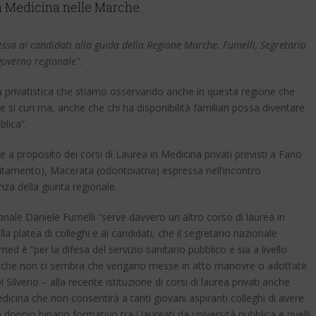
in Medicina nelle Marche.
sa ai candidati alla guida della Regione Marche. Fumelli, Segretario
governo regionale”.
privatistica che stiamo osservando anche in questa regione che
si curi ma, anche che chi ha disponibilità familiari possa diventare
lica”.
 proposito dei corsi di Laurea in Medicina privati previsti a Fano
ditamento), Macerata (odontoiatria) espressa nell’incontro
za della giunta regionale.
gionale Daniele Fumelli “serve davvero un altro corso di laurea in
a platea di colleghi e ai candidati, che il segretario nazionale
d è “per la difesa del servizio sanitario pubblico e sia a livello
arche non ci sembra che vengano messe in atto manovre o adottate
 Silverio – alla recente istituzione di corsi di laurea privati anche
icina che non consentirà a tanti giovani aspiranti colleghi di avere
ppio binario formativo tra i laureati da università pubblica e quelli