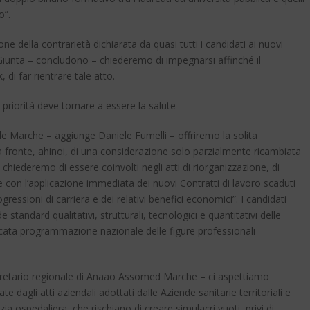
o”.
e della contrarietà dichiarata da quasi tutti i candidati ai nuovi
 Giunta – concludono – chiederemo di impegnarsi affinché il
, di far rientrare tale atto.
riorità deve tornare a essere la salute
le Marche – aggiunge Daniele Fumelli – offriremo la solita
i a fronte, ahinoi, di una considerazione solo parzialmente ricambiata
 chiederemo di essere coinvolti negli atti di riorganizzazione, di
he con l’applicazione immediata dei nuovi Contratti di lavoro scaduti
essioni di carriera e dei relativi benefici economici”. I candidati
andard qualitativi, strutturali, tecnologici e quantitativi delle
cata programmazione nazionale delle figure professionali
gretario regionale di Anaao Assomed Marche – ci aspettiamo
ate dagli atti aziendali adottati dalle Aziende sanitarie territoriali e
a ospedaliera, che rischiano di creare simulacri vuoti, privi di