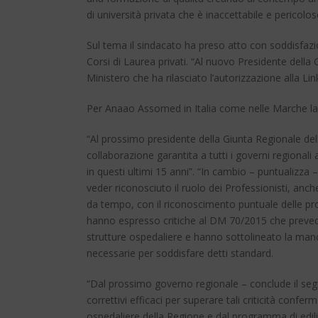
di università privata che è inaccettabile e pericolos
Sul tema il sindacato ha preso atto con soddisfazion
Corsi di Laurea privati. “Al nuovo Presidente della
Ministero che ha rilasciato l’autorizzazione alla Link
Per Anaao Assomed in Italia come nelle Marche la p
“Al prossimo presidente della Giunta Regionale del
collaborazione garantita a tutti i governi regional
in questi ultimi 15 anni”. “In cambio – puntualizza –
veder riconosciuto il ruolo dei Professionisti, anc
da tempo, con il riconoscimento puntuale delle progr
hanno espresso critiche al DM 70/2015 che prevede st
strutture ospedaliere e hanno sottolineato la man
necessarie per soddisfare detti standard.
“Dal prossimo governo regionale – conclude il se
correttivi efficaci per superare tali criticità conferm
ospedaliere della Regione e dal programma di edilizi