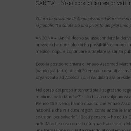
SANITA’ – No ai corsi di laurea privati 
Chiara la posizione di Anaao Assomed Marche espres
regionale: “La salute sia una priorità del prossimo 
ANCONA – “Andrà deciso se assecondare la deriva 
prevede che non solo chi ha possibilità economiche 
medico, oppure continuare a tutelare la sanità pubb
Ecco la posizione chiara di Anaao Assomed Marche a
(bando già fatto), Ascoli Piceno (in corso di accre
organizzato ad Ancona con i candidati alla presiden
Nel corso dei propri interventi sia il segretario re
medicina nelle Marche?” si è chiesto rivolgendosi all
Pierino Di Silverio, hanno ribadito che Anaao Assome
nazionale che in alcune regioni come anche le M
soluzioni per salvarlo”. “Basti pensare – ha detto Di
nelle Marche così come la riforma di accesso a Med
una formazione di qualità creando al contempo un do