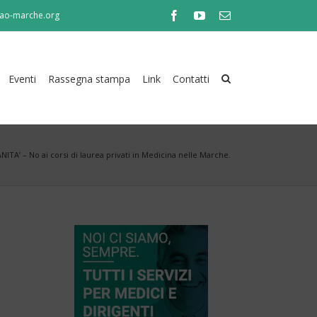
ao-marche.org
Facebook
Youtube
Email
Eventi
Rassegna stampa
Link
Contatti
NITA’ – No ai corsi di laurea privati in Medicina nelle Marche.