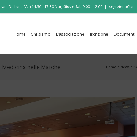
rari: Da Lun a Ven 14.30 - 17.30 Mar, Giov e Sab 9.00 - 12.00
|
segreteria@ana
Home
Chi siamo
L’associazione
Iscrizione
Documenti
in Medicina nelle Marche.
Home
/
News
/
SA